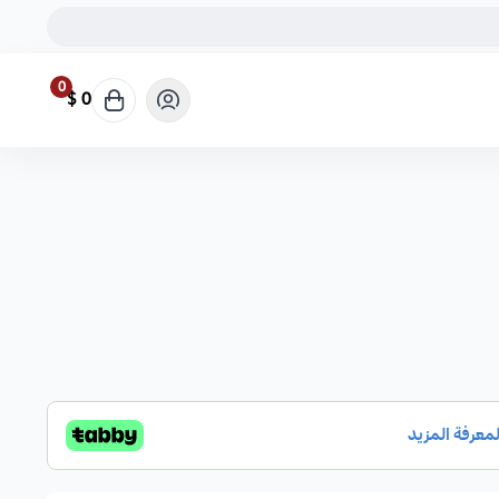
0
0 $