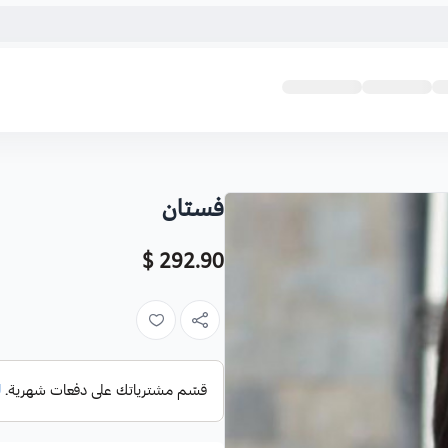
فستان
292.90 $