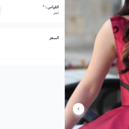
القياس :
*
اختر
السعر