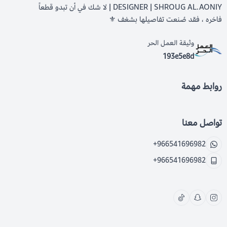
DESIGNER | SHROUG AL.AONIY | لا شك في أن تبدو قطعاً
فاخره ، فقد صُنعت تفاصيلها بشغف ⚜️
وثيقة العمل الحر
193e5e8d
روابط مهمة
تواصل معنا
+966541696982
+966541696982