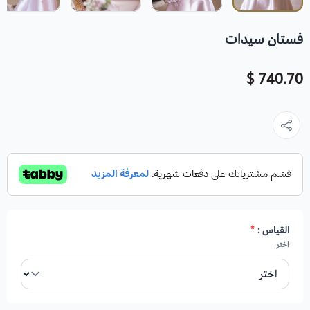
فستان سيدات
740.70 $
القياس :
*
اختر