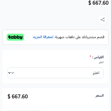
667.60 $
القياس :
*
اختر
السعر
667.60 $