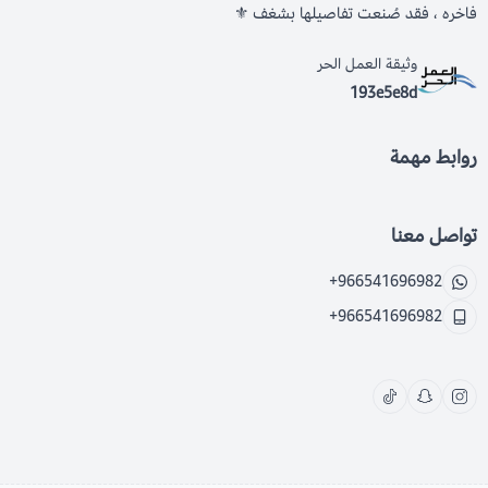
فاخره ، فقد صُنعت تفاصيلها بشغف ⚜️
وثيقة العمل الحر
193e5e8d
روابط مهمة
تواصل معنا
+966541696982
+966541696982