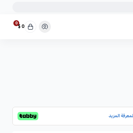
0
0 $