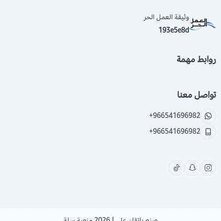
وثيقة العمل الحر
193e5e8d
روابط مهمة
تواصل معنا
+966541696982
+966541696982
صنع بإتقان على | 2026
منصة سلة