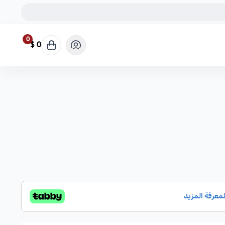
0
0 $