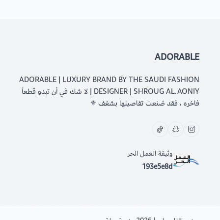
ADORABLE
ADORABLE | LUXURY BRAND BY THE SAUDI FASHION
DESIGNER | SHROUG AL.AONIY | لا شك في أن تبدو قطعاً
فاخره ، فقد صُنعت تفاصيلها بشغف ⚜️
وثيقة العمل الحر
193e5e8d