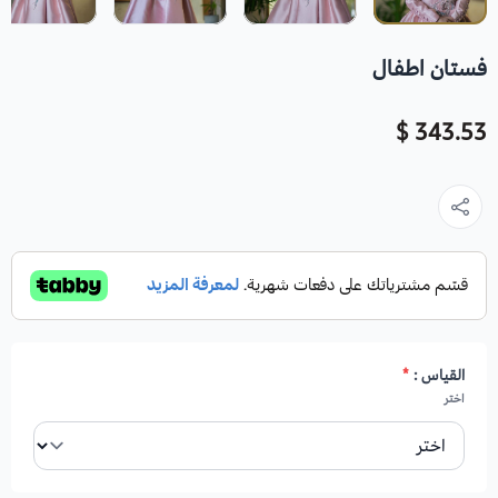
فستان اطفال
343.53 $
القياس :
*
اختر