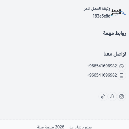
وثيقة العمل الحر
193e5e8d
روابط مهمة
تواصل معنا
+966541696982
+966541696982
صنع بإتقان على | 2026
منصة سلة