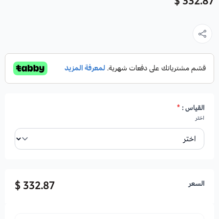
332.87 $
القياس :
*
اختر
السعر
332.87 $