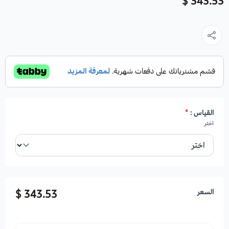
343.53 $
القياس :
*
اختر
السعر
343.53 $