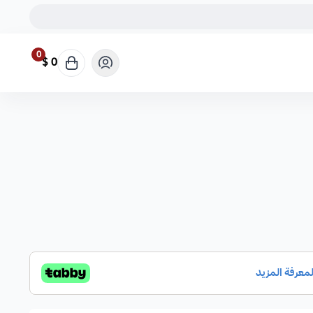
0
0 $