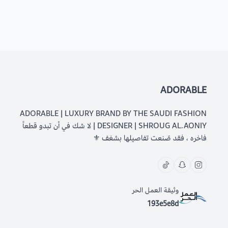
ADORABLE
ADORABLE | LUXURY BRAND BY THE SAUDI FASHION
DESIGNER | SHROUG AL.AONIY | لا شك في أن تبدو قطعاً
فاخره ، فقد صُنعت تفاصيلها بشغف ⚜️
وثيقة العمل الحر
193e5e8d