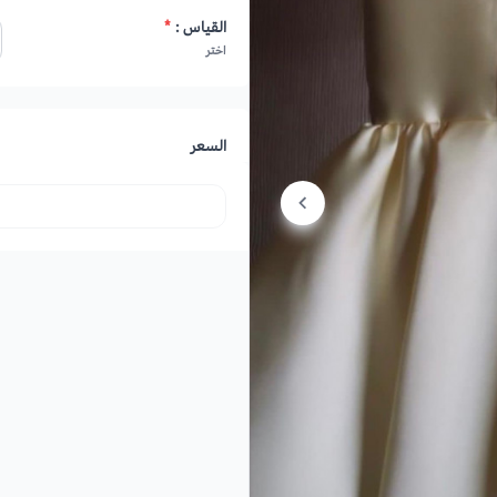
القياس :
*
اختر
السعر