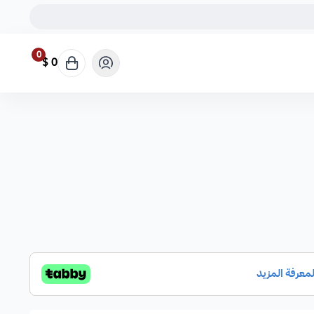
0
0 $