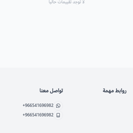
لا توجد تقييمات حاليا
روابط مهمة
تواصل معنا
+966541696982
+966541696982