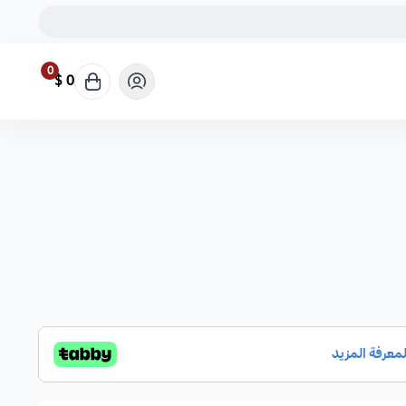
0
0 $