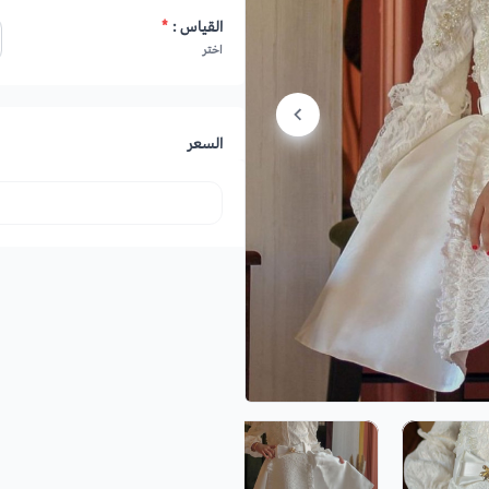
القياس :
*
اختر
السعر