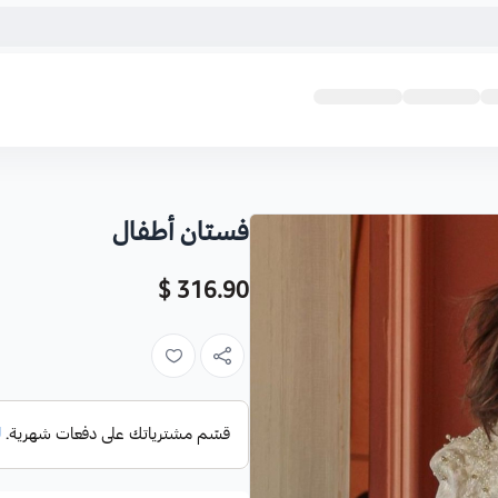
فستان أطفال
316.90 $