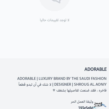
لا توجد تقييمات حاليا
ADORABLE
ADORABLE | LUXURY BRAND BY THE SAUDI FASHION
DESIGNER | SHROUG AL.AONIY | لا شك في أن تبدو قطعاً
فاخره ، فقد صُنعت تفاصيلها بشغف ⚜️
وثيقة العمل الحر
193e5e8d