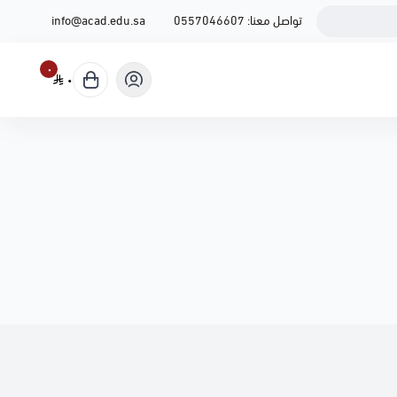
تواصل معنا:
0557046607
info@acad.edu.sa
٠
٠