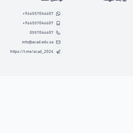
+966557046607
+966557046607
0557046607
info@acad.edu.sa
https://t.me/acad_2024