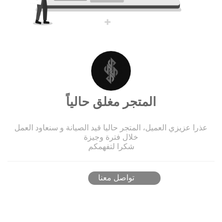
المتجر مغلق حالياً
عذرا عزيزي العميل، المتجر حاليا قيد الصيانة و سنعاود العمل
خلال فترة وجيزة
شكرا لتفهمكم
تواصل معنا