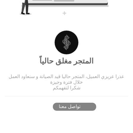
المتجر مغلق حالياً
عذرا عزيزي العميل، المتجر حاليا قيد الصيانة و سنعاود العمل
خلال فترة وجيزة
شكرا لتفهمكم
تواصل معنا