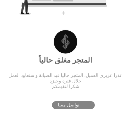
المتجر مغلق حالياً
عذرا عزيزي العميل، المتجر حاليا قيد الصيانة و سنعاود العمل
خلال فترة وجيزة
شكرا لتفهمكم
تواصل معنا