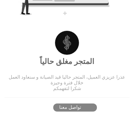
المتجر مغلق حالياً
عذرا عزيزي العميل، المتجر حاليا قيد الصيانة و سنعاود العمل
خلال فترة وجيزة
شكرا لتفهمكم
تواصل معنا