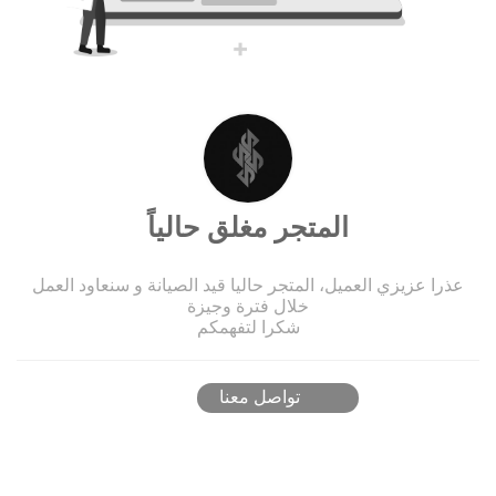
المتجر مغلق حالياً
عذرا عزيزي العميل، المتجر حاليا قيد الصيانة و سنعاود العمل
خلال فترة وجيزة
شكرا لتفهمكم
تواصل معنا