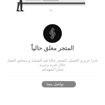
المتجر مغلق حالياً
عذرا عزيزي العميل، المتجر حاليا قيد الصيانة و سنعاود العمل
خلال فترة وجيزة
شكرا لتفهمكم
تواصل معنا